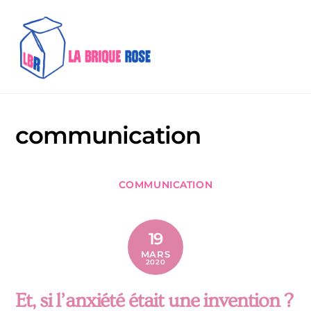
Skip
Me
to
content
communication
COMMUNICATION
19
MARS
2020
Et, si l’anxiété était une invention ?