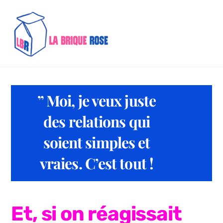
Skip
Me
to
content
” Moi, je veux juste
des relations qui
soient simples et
vraies. C’est tout !
Et, si on réagissait